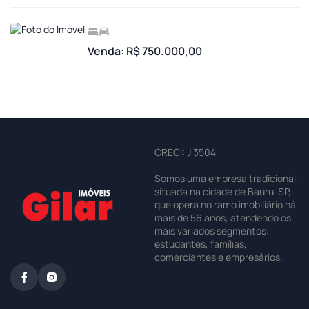
Venda: R$ 750.000,00
CRECI: J 3504
Somos uma empresa tradicional,
situada na cidade de Bauru-SP,
que opera no ramo imobiliário há
mais de 56 anos, atendendo os
mais variados segmentos:
estudantes, famílias,
comerciantes e empresários.