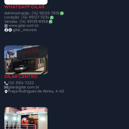
WHATSAPP GILAR
Administração: (14) 99126-7818
Locação: (14) 99127-3234
Vendas: (14) 99139-8958
www.gilar.com.br
gilar_imoveis
GILAR CENTRO
(14) 3104-7222
gilar@gilar.com.br
Praça Rodrigues de Abreu, 4-40