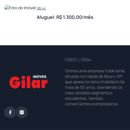
Aluguel: R$ 1.300,00/mês
CRECI: J 3504
Somos uma empresa tradicional,
situada na cidade de Bauru-SP,
que opera no ramo imobiliário há
mais de 56 anos, atendendo os
mais variados segmentos:
estudantes, famílias,
comerciantes e empresários.