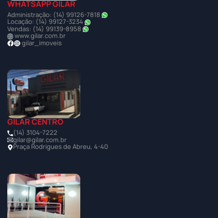
WHATSAPP GILAR
Administração: (14) 99126-7818
Locação: (14) 99127-3234
Vendas: (14) 99139-8958
www.gilar.com.br
gilar_imoveis
GILAR CENTRO
(14) 3104-7222
gilar@gilar.com.br
Praça Rodrigues de Abreu, 4-40