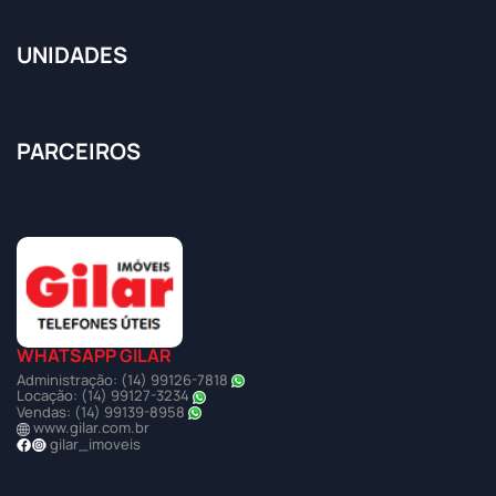
UNIDADES
PARCEIROS
WHATSAPP GILAR
Administração: (14) 99126-7818
Locação: (14) 99127-3234
Vendas: (14) 99139-8958
www.gilar.com.br
gilar_imoveis