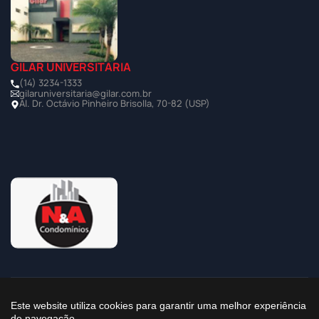
GILAR UNIVERSITÁRIA
(14) 3234-1333
gilaruniversitaria@gilar.com.br
Al. Dr. Octávio Pinheiro Brisolla, 70-82 (USP)
©2025 Todos os Direitos Reservados à Imobiliária Gilar
Este website utiliza cookies para garantir uma melhor experiência
de navegação.