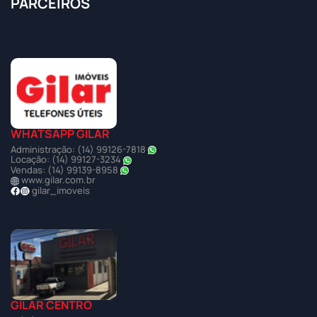
PARCEIROS
WHATSAPP GILAR
Administração: (14) 99126-7818
Locação: (14) 99127-3234
Vendas: (14) 99139-8958
www.gilar.com.br
gilar_imoveis
GILAR CENTRO