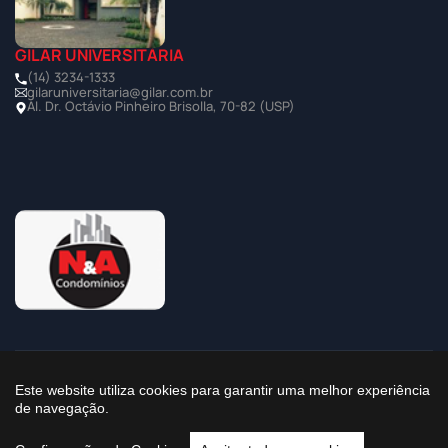
GILAR UNIVERSITÁRIA
(14) 3234-1333
gilaruniversitaria@gilar.com.br
Al. Dr. Octávio Pinheiro Brisolla, 70-82 (USP)
©2025 Todos os Direitos Reservados à Imobiliária Gilar
Este website utiliza cookies para garantir uma melhor experiência
de navegação.
Política de Privacidade