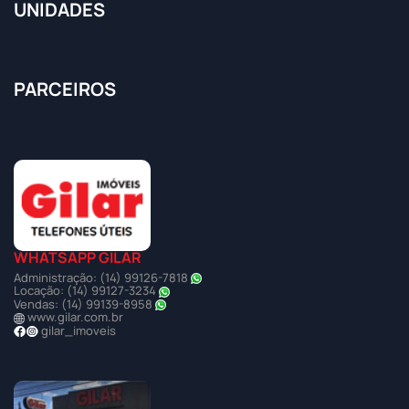
UNIDADES
PARCEIROS
WHATSAPP GILAR
Administração: (14) 99126-7818
Locação: (14) 99127-3234
Vendas: (14) 99139-8958
www.gilar.com.br
gilar_imoveis