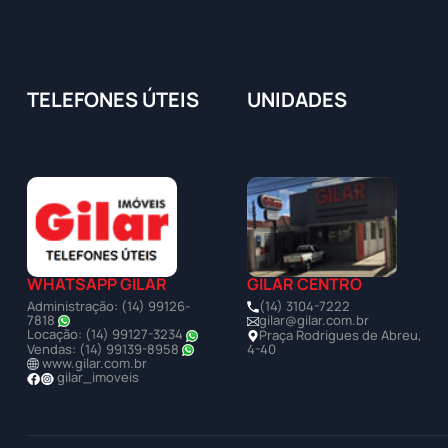
TELEFONES ÚTEIS
UNIDADES
WHATSAPP GILAR
GILAR CENTRO
Administração: (14) 99126-
(14) 3104-7222
7818
gilar@gilar.com.br
Locação: (14) 99127-3234
Praça Rodrigues de Abreu,
Vendas: (14) 99139-8958
4-40
www.gilar.com.br
gilar_imoveis