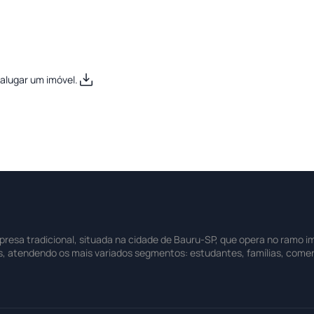
alugar um imóvel.
sa tradicional, situada na cidade de Bauru-SP, que opera no ramo imo
s, atendendo os mais variados segmentos: estudantes, famílias, comer