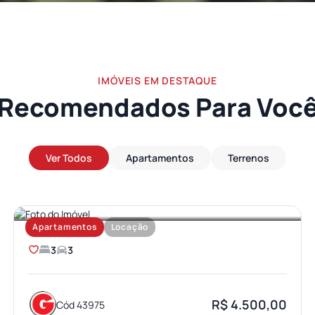
IMÓVEIS EM DESTAQUE
Recomendados Para Voc
Ver Todos
Apartamentos
Terrenos
JARDIM AMERICA
Apartamentos
Locação
3
3
R$ 4.500,00
Cód 43975