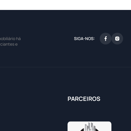
SIGA-NOS:
biliário há
ciantes e
PARCEIROS