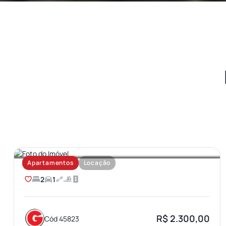
AEROPORTO
Apartamentos
Locação
2
1
R$ 2.300,00
Cód 45823