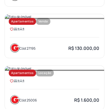
JARDIM BRASIL
Apartamentos
Venda
1
1
R$ 130.000,00
Cód 27195
VILA UNIVERSITARIA
Apartamentos
Locação
1
1
R$ 1.600,00
Cód 25006