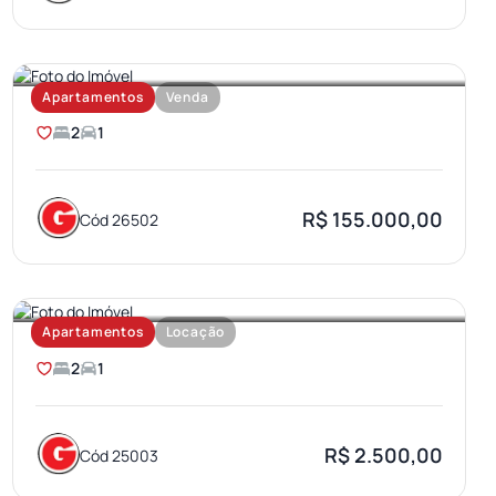
PARQUE BAURU
Apartamentos
Venda
2
1
R$ 155.000,00
Cód 26502
SANTA TEREZA
Apartamentos
Locação
2
1
R$ 2.500,00
Cód 25003