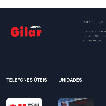
CRECI: J 3504
Somos uma empre
mais de 56 ano
empresários.
TELEFONES ÚTEIS
UNIDADES