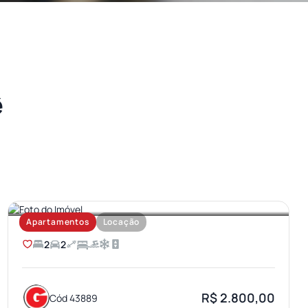
ê
AEROPORTO
Apartamentos
Locação
2
2
R$ 2.800,00
Cód 43889