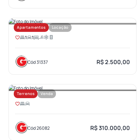
VILA AVIAÇAO
Apartamentos
Locação
1
1
R$ 2.500,00
Cód 31337
JARDIM OLIMPICO
Terrenos
Venda
R$ 310.000,00
Cód 26082