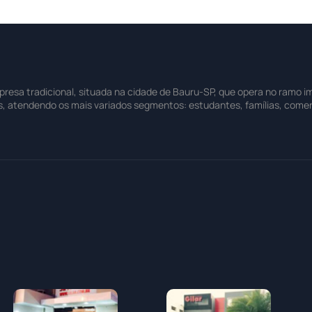
sa tradicional, situada na cidade de Bauru-SP, que opera no ramo imo
s, atendendo os mais variados segmentos: estudantes, famílias, comer