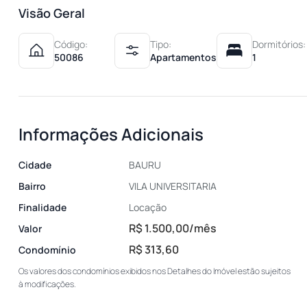
Visão Geral
Código:
Tipo:
Dormitórios:
50086
Apartamentos
1
Informações Adicionais
Cidade
BAURU
Bairro
VILA UNIVERSITARIA
Finalidade
Locação
R$ 1.500,00/mês
Valor
R$ 313,60
Condomínio
Os valores dos condomínios exibidos nos Detalhes do Imóvel estão sujeitos
à modificações.