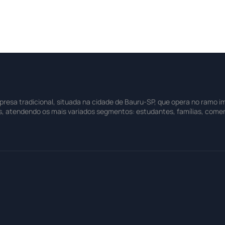
sa tradicional, situada na cidade de Bauru-SP, que opera no ramo imo
s, atendendo os mais variados segmentos: estudantes, famílias, comer