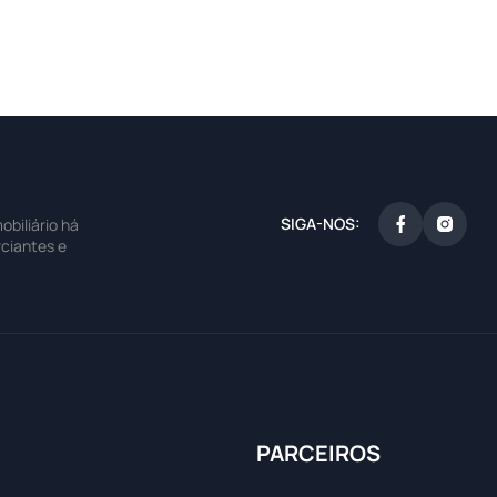
SIGA-NOS:
biliário há
ciantes e
PARCEIROS