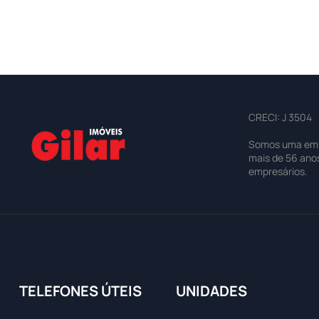
CRECI: J 3504
Somos uma empre
mais de 56 ano
empresários.
TELEFONES ÚTEIS
UNIDADES