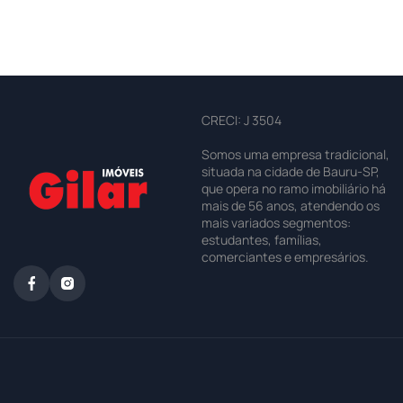
CRECI: J 3504
Somos uma empresa tradicional,
situada na cidade de Bauru-SP,
que opera no ramo imobiliário há
mais de 56 anos, atendendo os
mais variados segmentos:
estudantes, famílias,
comerciantes e empresários.