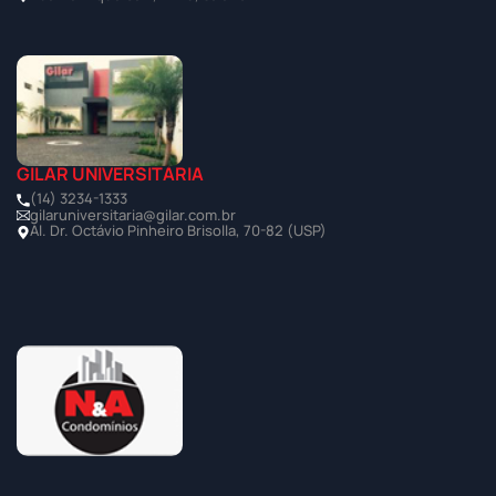
GILAR UNIVERSITÁRIA
(14) 3234-1333
gilaruniversitaria@gilar.com.br
Al. Dr. Octávio Pinheiro Brisolla, 70-82 (USP)