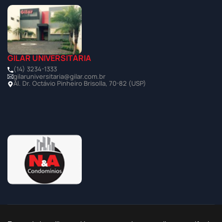
GILAR UNIVERSITÁRIA
(14) 3234-1333
gilaruniversitaria@gilar.com.br
Al. Dr. Octávio Pinheiro Brisolla, 70-82 (USP)