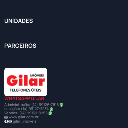
UNIDADES
PARCEIROS
WHATSAPP GILAR
Administração: (14) 99126-7818
Locação: (14) 99127-3234
Vendas: (14) 99139-8958
www.gilar.com.br
gilar_imoveis