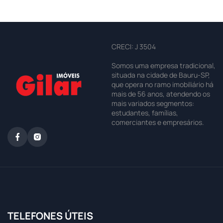
CRECI: J 3504
Somos uma empresa tradicional,
situada na cidade de Bauru-SP,
que opera no ramo imobiliário há
mais de 56 anos, atendendo os
mais variados segmentos:
estudantes, famílias,
comerciantes e empresários.
TELEFONES ÚTEIS