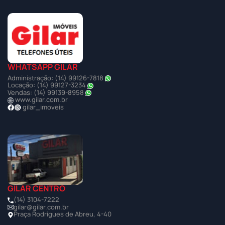
WHATSAPP GILAR
Administração: (14) 99126-7818
Locação: (14) 99127-3234
Vendas: (14) 99139-8958
www.gilar.com.br
gilar_imoveis
GILAR CENTRO
(14) 3104-7222
gilar@gilar.com.br
Praça Rodrigues de Abreu, 4-40