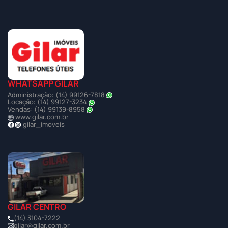
WHATSAPP GILAR
Administração: (14) 99126-7818
Locação: (14) 99127-3234
Vendas: (14) 99139-8958
www.gilar.com.br
gilar_imoveis
GILAR CENTRO
(14) 3104-7222
gilar@gilar.com.br