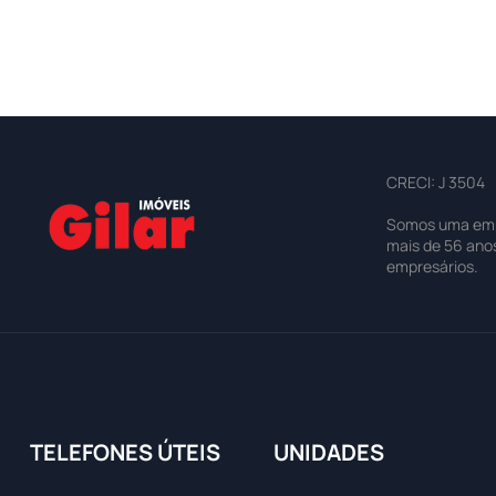
CRECI: J 3504
Somos uma empre
mais de 56 ano
empresários.
TELEFONES ÚTEIS
UNIDADES