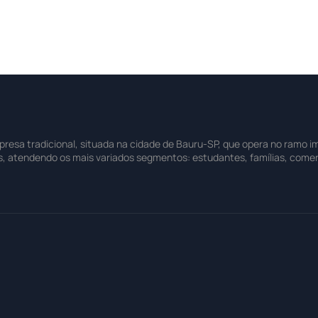
sa tradicional, situada na cidade de Bauru-SP, que opera no ramo imo
s, atendendo os mais variados segmentos: estudantes, famílias, comer