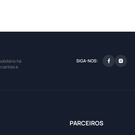
SIGA-NOS:
biliário há
ciantes e
PARCEIROS