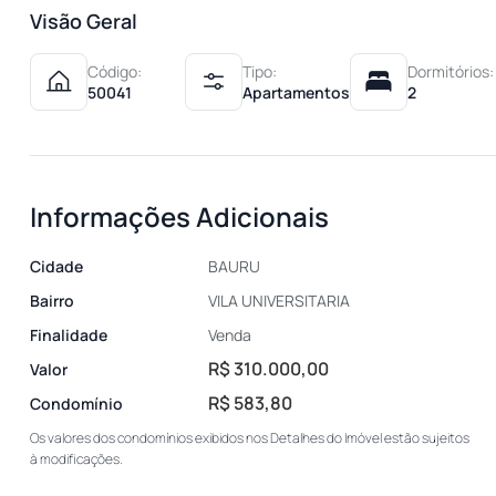
Visão Geral
Código:
Tipo:
Dormitórios:
50041
Apartamentos
2
Informações Adicionais
Cidade
BAURU
Bairro
VILA UNIVERSITARIA
Finalidade
Venda
R$ 310.000,00
Valor
R$ 583,80
Condomínio
Os valores dos condomínios exibidos nos Detalhes do Imóvel estão sujeitos
à modificações.