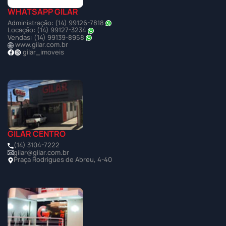
WHATSAPP GILAR
Administração: (14) 99126-7818
Locação: (14) 99127-3234
Vendas: (14) 99139-8958
www.gilar.com.br
gilar_imoveis
GILAR CENTRO
(14) 3104-7222
gilar@gilar.com.br
Praça Rodrigues de Abreu, 4-40