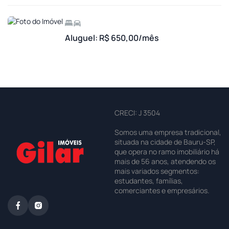
Aluguel: R$ 650,00/mês
CRECI: J 3504
Somos uma empresa tradicional,
situada na cidade de Bauru-SP,
que opera no ramo imobiliário há
mais de 56 anos, atendendo os
mais variados segmentos:
estudantes, famílias,
comerciantes e empresários.