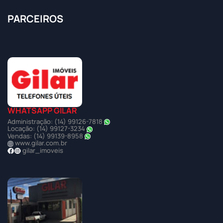
PARCEIROS
WHATSAPP GILAR
Administração: (14) 99126-7818
Locação: (14) 99127-3234
Vendas: (14) 99139-8958
www.gilar.com.br
gilar_imoveis