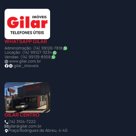
WHATSAPP GILAR
Administração: (14) 99126-7818
Locação: (14) 99127-3234
Vendas: (14) 99139-8958
www.gilar.com.br
gilar_imoveis
GILAR CENTRO
(14) 3104-7222
gilar@gilar.com.br
Praça Rodrigues de Abreu, 4-40