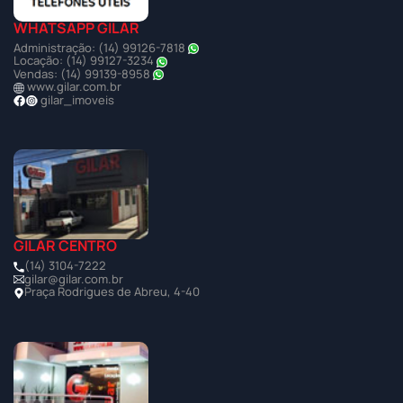
WHATSAPP GILAR
Administração: (14) 99126-7818
Locação: (14) 99127-3234
Vendas: (14) 99139-8958
www.gilar.com.br
gilar_imoveis
GILAR CENTRO
(14) 3104-7222
gilar@gilar.com.br
Praça Rodrigues de Abreu, 4-40