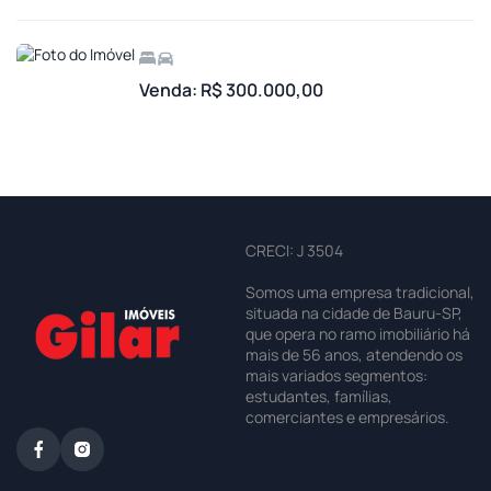
Venda: R$ 300.000,00
CRECI: J 3504
Somos uma empresa tradicional,
situada na cidade de Bauru-SP,
que opera no ramo imobiliário há
mais de 56 anos, atendendo os
mais variados segmentos:
estudantes, famílias,
comerciantes e empresários.