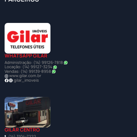
WHATSAPP GILAR
Administração: (14) 99126-7818
Locação: (14) 99127-3234
Vendas: (14) 99139-8958
www.gilar.com.br
gilar_imoveis
GILAR CENTRO
(14) 3104-7222