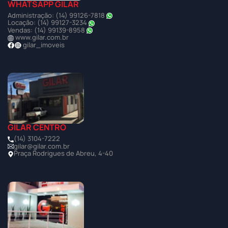
WHATSAPP GILAR
Administração: (14) 99126-7818
Locação: (14) 99127-3234
Vendas: (14) 99139-8958
www.gilar.com.br
gilar_imoveis
GILAR CENTRO
(14) 3104-7222
gilar@gilar.com.br
Praça Rodrigues de Abreu, 4-40