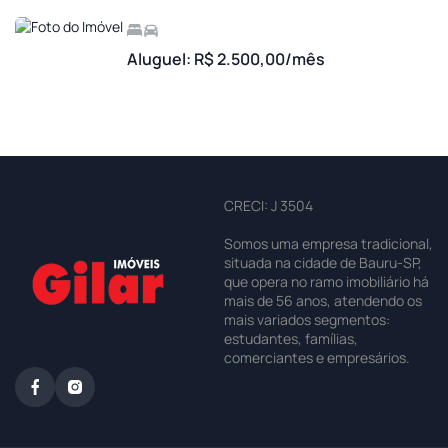
Aluguel: R$ 2.500,00/mês
CRECI: J 3504
Somos uma empresa tradicional,
situada na cidade de Bauru-SP,
que opera no ramo imobiliário há
mais de 56 anos, atendendo os
mais variados segmentos:
estudantes, famílias,
comerciantes e empresários.