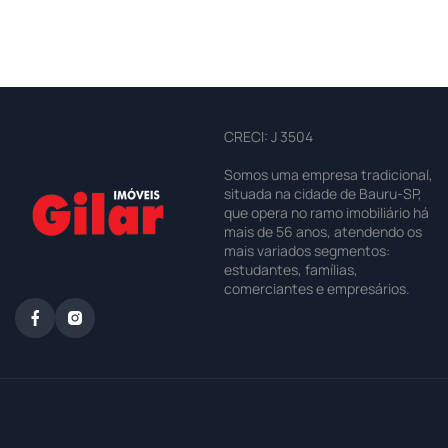
CRECI: J 3504
Somos uma empresa tradicional,
situada na cidade de Bauru-SP,
que opera no ramo imobiliário há
mais de 56 anos, atendendo os
mais variados segmentos:
estudantes, famílias,
comerciantes e empresários.