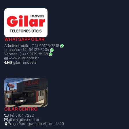
WHATSAPP GILAR
Administração: (14) 99126-7818
Locação: (14) 99127-3234
Vendas: (14) 99139-8958
www.gilar.com.br
gilar_imoveis
GILAR CENTRO
(14) 3104-7222
gilar@gilar.com.br
Praça Rodrigues de Abreu, 4-40