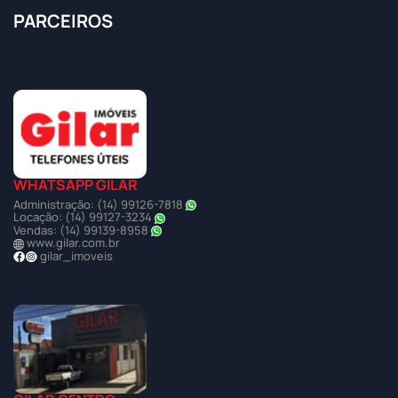
PARCEIROS
WHATSAPP GILAR
Administração: (14) 99126-7818
Locação: (14) 99127-3234
Vendas: (14) 99139-8958
www.gilar.com.br
gilar_imoveis