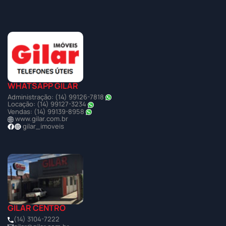
WHATSAPP GILAR
Administração: (14) 99126-7818
Locação: (14) 99127-3234
Vendas: (14) 99139-8958
www.gilar.com.br
gilar_imoveis
GILAR CENTRO
(14) 3104-7222