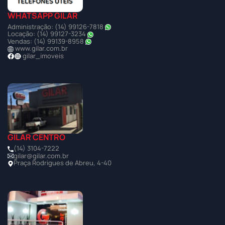
WHATSAPP GILAR
Administração: (14) 99126-7818
Locação: (14) 99127-3234
Vendas: (14) 99139-8958
www.gilar.com.br
gilar_imoveis
GILAR CENTRO
(14) 3104-7222
gilar@gilar.com.br
Praça Rodrigues de Abreu, 4-40