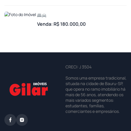
Venda: R$ 180.000,00
CRECI: J 3504
Somos uma empresa tradicional,
situada na cidade de Bauru-SP,
que opera no ramo imobiliário há
mais de 56 anos, atendendo os
mais variados segmentos:
estudantes, famílias,
comerciantes e empresários.