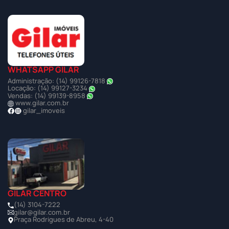
WHATSAPP GILAR
Administração: (14) 99126-7818
Locação: (14) 99127-3234
Vendas: (14) 99139-8958
www.gilar.com.br
gilar_imoveis
GILAR CENTRO
(14) 3104-7222
gilar@gilar.com.br
Praça Rodrigues de Abreu, 4-40