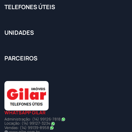
TELEFONES ÚTEIS
UNIDADES
PARCEIROS
WHATSAPP GILAR
Administração: (14) 99126-7818
Locação: (14) 99127-3234
Vendas: (14) 99139-8958
www.gilar.com.br