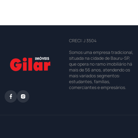
CRECI: J 3504
Somos uma empresa tradicional,
situada na cidade de Bauru-SP,
que opera no ramo imobiliário há
mais de 56 anos, atendendo os
mais variados segmentos:
estudantes, famílias,
comerciantes e empresários.