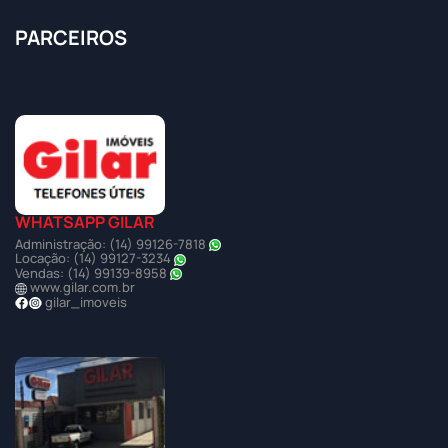
PARCEIROS
WHATSAPP GILAR
Administração: (14) 99126-7818
Locação: (14) 99127-3234
Vendas: (14) 99139-8958
www.gilar.com.br
gilar_imoveis