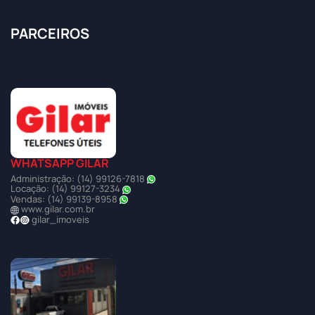
PARCEIROS
WHATSAPP GILAR
Administração: (14) 99126-7818
Locação: (14) 99127-3234
Vendas: (14) 99139-8958
www.gilar.com.br
gilar_imoveis