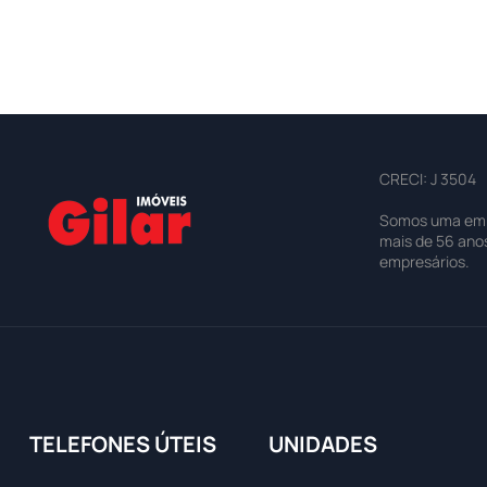
CRECI: J 3504
Somos uma empre
mais de 56 ano
empresários.
TELEFONES ÚTEIS
UNIDADES