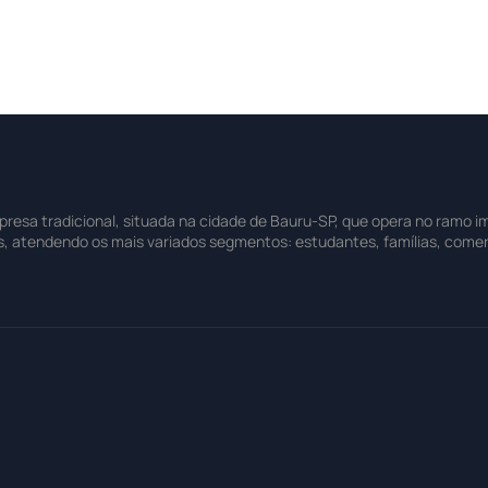
sa tradicional, situada na cidade de Bauru-SP, que opera no ramo imo
s, atendendo os mais variados segmentos: estudantes, famílias, comer