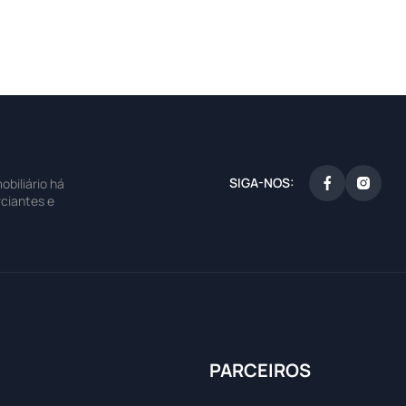
SIGA-NOS:
biliário há
ciantes e
PARCEIROS