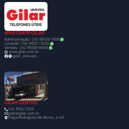
WHATSAPP GILAR
Administração: (14) 99126-7818
Locação: (14) 99127-3234
Vendas: (14) 99139-8958
www.gilar.com.br
gilar_imoveis
GILAR CENTRO
(14) 3104-7222
gilar@gilar.com.br
Praça Rodrigues de Abreu, 4-40