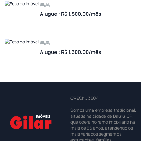
Aluguel: R$ 1.500,00/mês
Aluguel: R$ 1.300,00/mês
CRECI: J 3504
Somos uma empresa tradicional,
situada na cidade de Bauru-SP,
que opera no ramo imobiliário há
mais de 56 anos, atendendo os
mais variados segmentos:
estudantes, famílias,