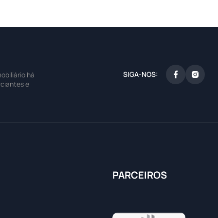
SIGA-NOS:
biliário há
ciantes e
PARCEIROS