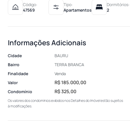
Código:
Tipo:
Dormitórios:
47569
Apartamentos
2
Informações Adicionais
Cidade
BAURU
Bairro
TERRA BRANCA
Finalidade
Venda
R$ 185.000,00
Valor
R$ 325,00
Condomínio
Os valores dos condomínios exibidos nos Detalhes do Imóvel estão sujeitos
à modificações.