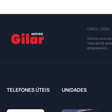
CRECI: J 3504
Somos uma empre
mais de 56 ano
empresários.
TELEFONES ÚTEIS
UNIDADES