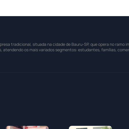
sa tradicional, situada na cidade de Bauru-SP, que opera no ramo imo
s, atendendo os mais variados segmentos: estudantes, famílias, comer