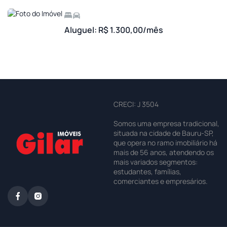
Aluguel: R$ 1.300,00/mês
CRECI: J 3504
Somos uma empresa tradicional,
situada na cidade de Bauru-SP,
que opera no ramo imobiliário há
mais de 56 anos, atendendo os
mais variados segmentos:
estudantes, famílias,
comerciantes e empresários.