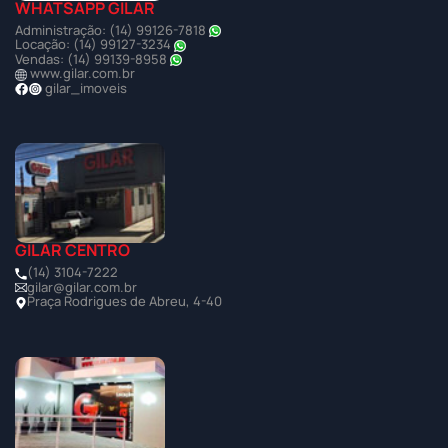
WHATSAPP GILAR
Administração: (14) 99126-7818
Locação: (14) 99127-3234
Vendas: (14) 99139-8958
www.gilar.com.br
gilar_imoveis
GILAR CENTRO
(14) 3104-7222
gilar@gilar.com.br
Praça Rodrigues de Abreu, 4-40