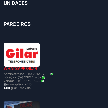
UNIDADES
PARCEIROS
WHATSAPP GILAR
Administração: (14) 99126-7818
Locação: (14) 99127-3234
Vendas: (14) 99139-8958
www.gilar.com.br
gilar_imoveis