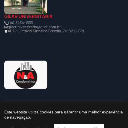
GILAR UNIVERSITÁRIA
(14) 3234-1333
gilaruniversitaria@gilar.com.br
Al. Dr. Octávio Pinheiro Brisolla, 70-82 (USP)
©2025 Todos os Direitos Reservados à Imobiliária Gilar
Este website utiliza cookies para garantir uma melhor experiência
de navegação.
Política de Privacidade