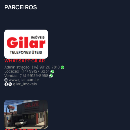
PARCEIROS
WHATSAPP GILAR
Administração: (14) 99126-7818
Locação: (14) 99127-3234
Vendas: (14) 99139-8958
www.gilar.com.br
gilar_imoveis