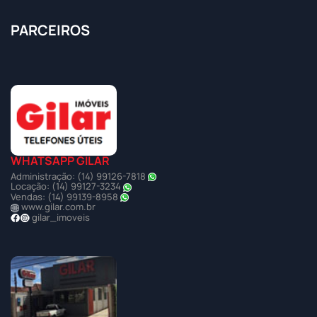
PARCEIROS
WHATSAPP GILAR
Administração: (14) 99126-7818
Locação: (14) 99127-3234
Vendas: (14) 99139-8958
www.gilar.com.br
gilar_imoveis