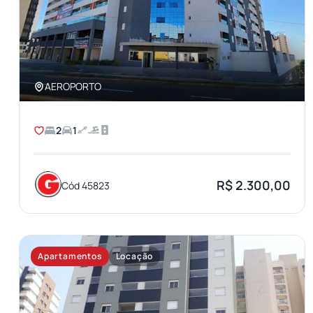
AEROPORTO
2
1
R$ 2.300,00
Cód 45823
Apartamentos
Locação