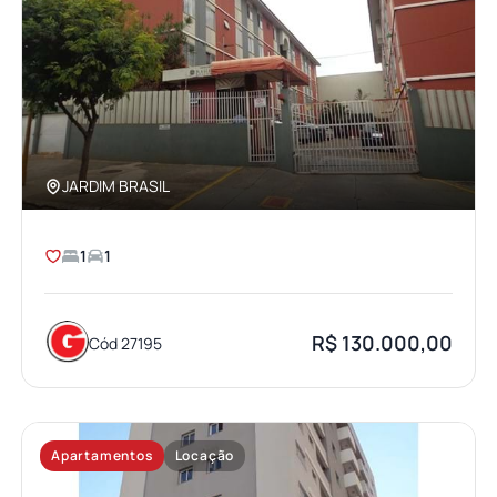
JARDIM BRASIL
1
1
R$ 130.000,00
Cód 27195
Apartamentos
Locação