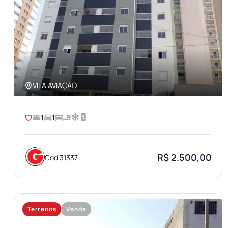
VILA AVIAÇAO
1
1
R$ 2.500,00
Cód 31337
Terrenos
Venda