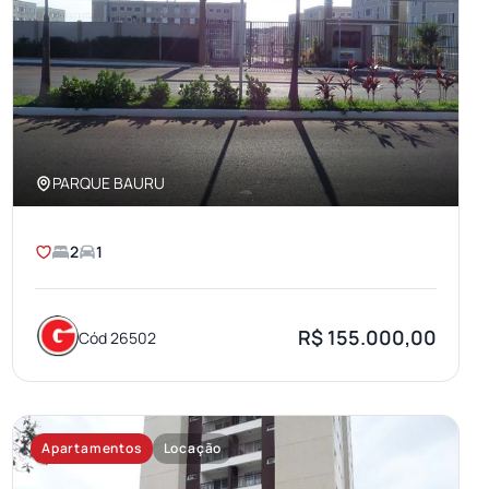
PARQUE BAURU
2
1
R$ 155.000,00
Cód 26502
Apartamentos
Locação