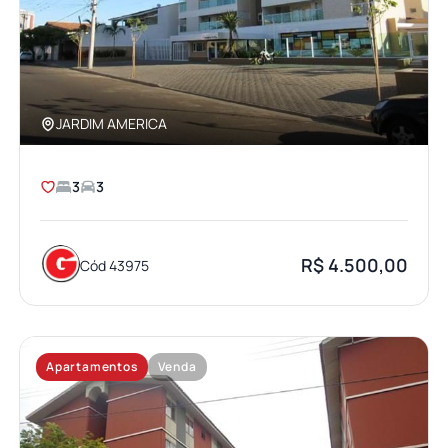
JARDIM AMERICA
3
3
R$ 4.500,00
Cód 43975
Apartamentos
Venda