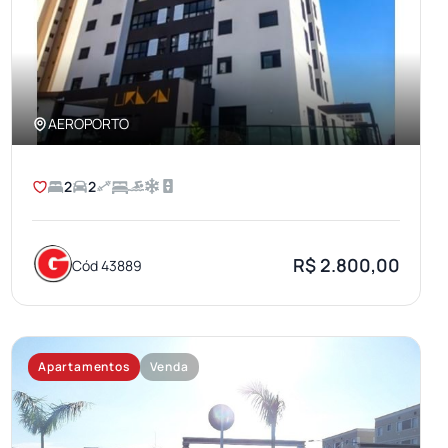
AEROPORTO
2
2
R$ 2.800,00
Cód 43889
Apartamentos
Venda