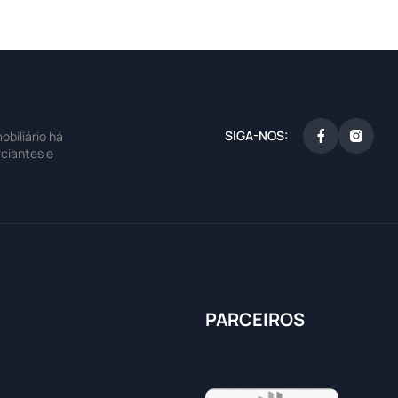
SIGA-NOS:
biliário há
ciantes e
PARCEIROS