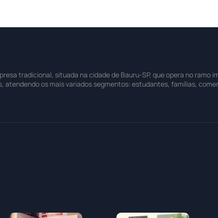
sa tradicional, situada na cidade de Bauru-SP, que opera no ramo imo
s, atendendo os mais variados segmentos: estudantes, famílias, comer