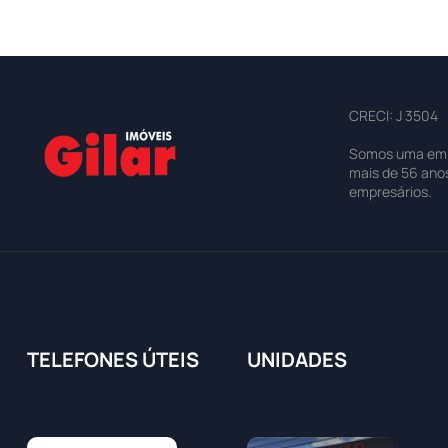
CRECI: J 3504
Somos uma empre
mais de 56 ano
empresários.
TELEFONES ÚTEIS
UNIDADES