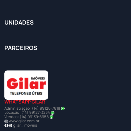
UNIDADES
PARCEIROS
WHATSAPP GILAR
Administração: (14) 99126-7818
Locação: (14) 99127-3234
Vendas: (14) 99139-8958
www.gilar.com.br
gilar_imoveis