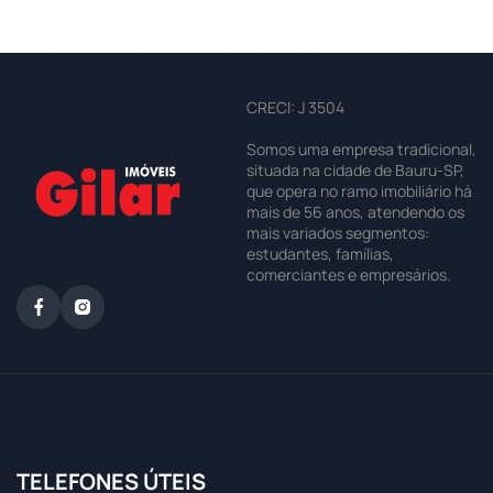
CRECI: J 3504
Somos uma empresa tradicional,
situada na cidade de Bauru-SP,
que opera no ramo imobiliário há
mais de 56 anos, atendendo os
mais variados segmentos:
estudantes, famílias,
comerciantes e empresários.
TELEFONES ÚTEIS