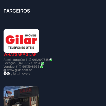
PARCEIROS
WHATSAPP GILAR
Administração: (14) 99126-7818
Locação: (14) 99127-3234
Vendas: (14) 99139-8958
www.gilar.com.br
gilar_imoveis