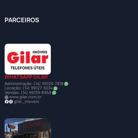
PARCEIROS
WHATSAPP GILAR
Administração: (14) 99126-7818
Locação: (14) 99127-3234
Vendas: (14) 99139-8958
www.gilar.com.br
gilar_imoveis