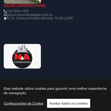
GILAR UNIVERSITÁRIA
(14) 3234-1333
gilaruniversitaria@gilar.com.br
Al. Dr. Octávio Pinheiro Brisolla, 70-82 (USP)
©2025 Todos os Direitos Reservados à Imobiliária Gilar
Este website utiliza cookies para garantir uma melhor experiência
de navegação.
Política de Privacidade
Configurações de Cookie
Aceitar todos os cookies