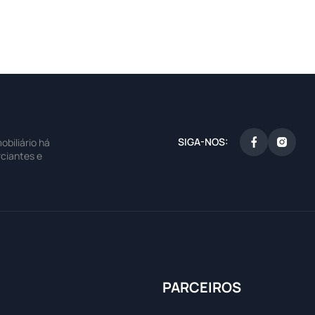
SIGA-NOS:
biliário há
ciantes e
PARCEIROS