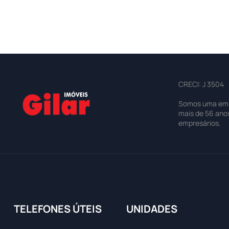
CRECI: J 3504
Somos uma empre
mais de 56 ano
empresários.
TELEFONES ÚTEIS
UNIDADES