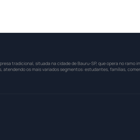
sa tradicional, situada na cidade de Bauru-SP, que opera no ramo imo
s, atendendo os mais variados segmentos: estudantes, famílias, comer