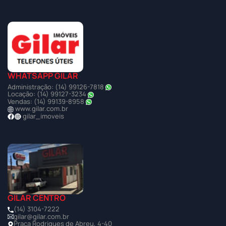
WHATSAPP GILAR
Administração: (14) 99126-7818
Locação: (14) 99127-3234
Vendas: (14) 99139-8958
www.gilar.com.br
gilar_imoveis
GILAR CENTRO
(14) 3104-7222
gilar@gilar.com.br
Praça Rodrigues de Abreu, 4-40