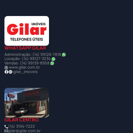
WHATSAPP GILAR
Administração: (14) 99126-7818
Locação: (14) 99127-3234
Vendas: (14) 99139-8958
www.gilar.com.br
gilar_imoveis
GILAR CENTRO
(14) 3104-7222
gilar@gilar.com.br