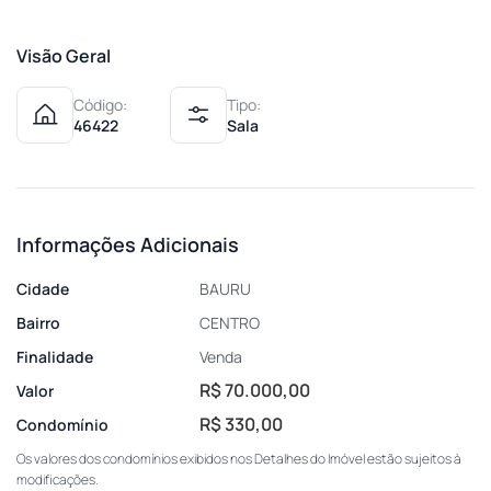
Visão Geral
Código:
Tipo:
46422
Sala
Informações Adicionais
Cidade
BAURU
Bairro
CENTRO
Finalidade
Venda
R$ 70.000,00
Valor
R$ 330,00
Condomínio
Os valores dos condomínios exibidos nos Detalhes do Imóvel estão sujeitos à
modificações.