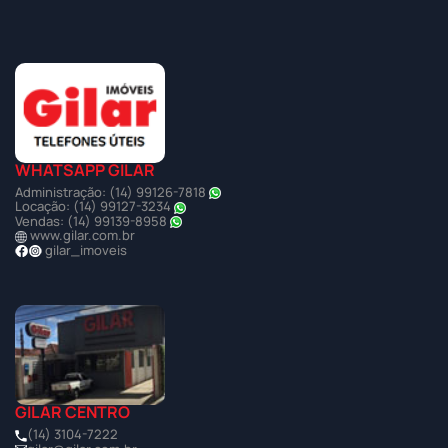
WHATSAPP GILAR
Administração: (14) 99126-7818
Locação: (14) 99127-3234
Vendas: (14) 99139-8958
www.gilar.com.br
gilar_imoveis
GILAR CENTRO
(14) 3104-7222