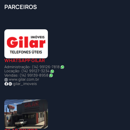
PARCEIROS
WHATSAPP GILAR
Administração: (14) 99126-7818
Locação: (14) 99127-3234
Vendas: (14) 99139-8958
www.gilar.com.br
gilar_imoveis