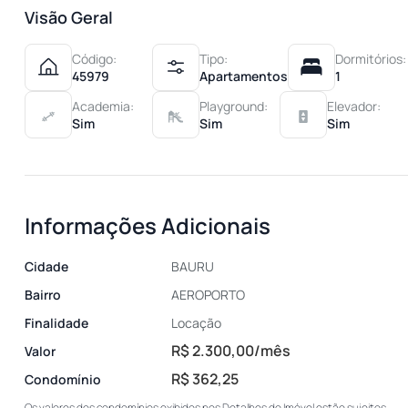
Visão Geral
Código:
Tipo:
Dormitórios:
45979
Apartamentos
1
Academia:
Playground:
Elevador:
Sim
Sim
Sim
Informações Adicionais
Cidade
BAURU
Bairro
AEROPORTO
Finalidade
Locação
R$ 2.300,00/mês
Valor
R$ 362,25
Condomínio
Os valores dos condomínios exibidos nos Detalhes do Imóvel estão sujeitos