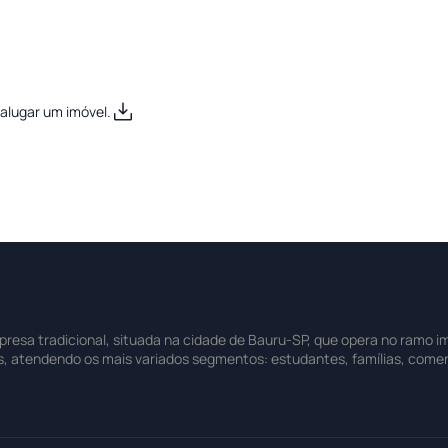
alugar um imóvel.
sa tradicional, situada na cidade de Bauru-SP, que opera no ramo imo
s, atendendo os mais variados segmentos: estudantes, famílias, comer