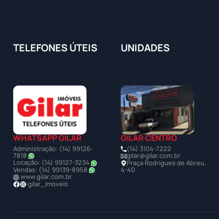
TELEFONES ÚTEIS
UNIDADES
WHATSAPP GILAR
GILAR CENTRO
Administração: (14) 99126-
(14) 3104-7222
7818
gilar@gilar.com.br
Locação: (14) 99127-3234
Praça Rodrigues de Abreu,
Vendas: (14) 99139-8958
4-40
www.gilar.com.br
gilar_imoveis