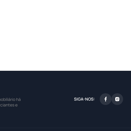
SIGA-NOS:
biliário há
ciantes e