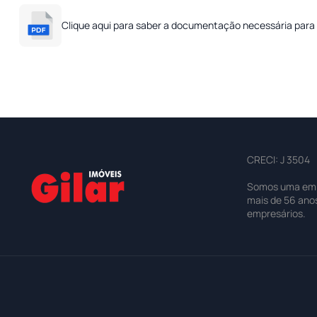
Clique aqui para saber a documentação necessária para 
CRECI: J 3504
Somos uma empre
mais de 56 ano
empresários.