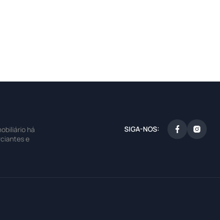
SIGA-NOS:
biliário há
ciantes e