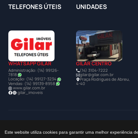
TELEFONES ÚTEIS
UNIDADES
WHATSAPP GILAR
GILAR CENTRO
Administração: (14) 99126-
(14) 3104-7222
7818
gilar@gilar.com.br
Locação: (14) 99127-3234
Praça Rodrigues de Abreu,
Vendas: (14) 99139-8958
4-40
www.gilar.com.br
gilar_imoveis
©2025 Todos os Direitos Reservados à Imobiliária Gilar
Este website utiliza cookies para garantir uma melhor experiência 