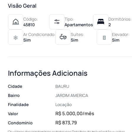
Visão Geral
Código:
Tipo:
Dormitórios:
45810
Apartamentos
2
Ar Condicionado:
Suítes:
Elevador:
Sim
Sim
Sim
Informações Adicionais
Cidade
BAURU
Bairro
JARDIM AMERICA
Finalidade
Locação
R$ 5.000,00/mês
Valor
R$ 873,79
Condomínio
Os valores dos condomínios exibidos nos Detalhes do Imóvel estão sujeitos