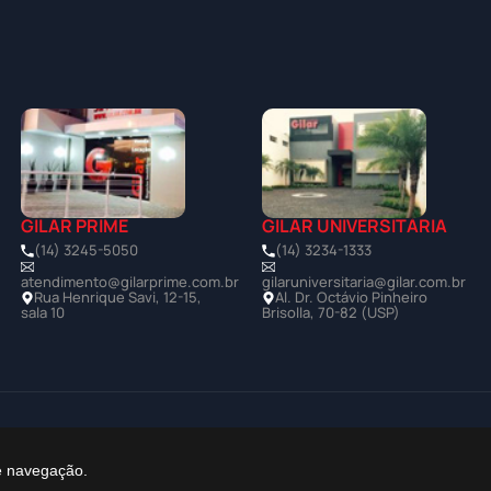
GILAR PRIME
GILAR UNIVERSITÁRIA
(14) 3245-5050
(14) 3234-1333
atendimento@gilarprime.com.br
gilaruniversitaria@gilar.com.br
Rua Henrique Savi, 12-15,
Al. Dr. Octávio Pinheiro
sala 10
Brisolla, 70-82 (USP)
Política de Privacidade
de navegação.