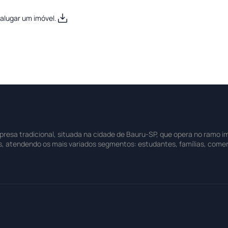
alugar um imóvel.
sa tradicional, situada na cidade de Bauru-SP, que opera no ramo imo
s, atendendo os mais variados segmentos: estudantes, famílias, comer