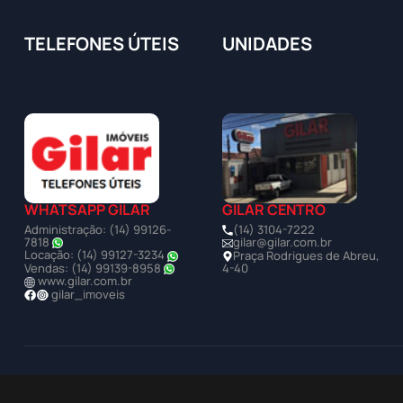
TELEFONES ÚTEIS
UNIDADES
WHATSAPP GILAR
GILAR CENTRO
Administração: (14) 99126-
(14) 3104-7222
7818
gilar@gilar.com.br
Locação: (14) 99127-3234
Praça Rodrigues de Abreu,
Vendas: (14) 99139-8958
4-40
www.gilar.com.br
gilar_imoveis
©2025 Todos os Direitos Reservados à Imobiliária Gilar