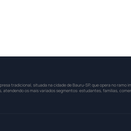
sa tradicional, situada na cidade de Bauru-SP, que opera no ramo imo
s, atendendo os mais variados segmentos: estudantes, famílias, comer