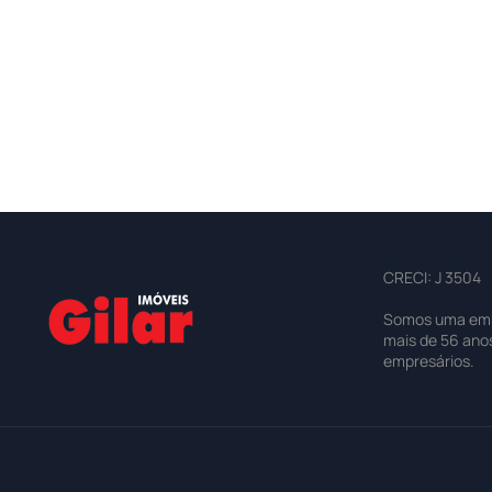
CRECI: J 3504
Somos uma empre
mais de 56 ano
empresários.