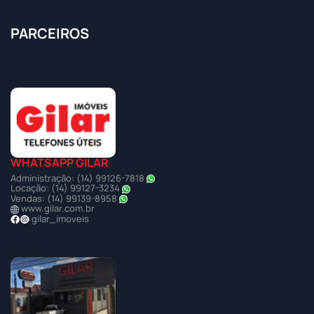
PARCEIROS
WHATSAPP GILAR
Administração: (14) 99126-7818
Locação: (14) 99127-3234
Vendas: (14) 99139-8958
www.gilar.com.br
gilar_imoveis