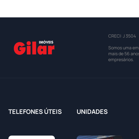
CRECI: J 3504
Somos uma empre
mais de 56 ano
empresários.
TELEFONES ÚTEIS
UNIDADES