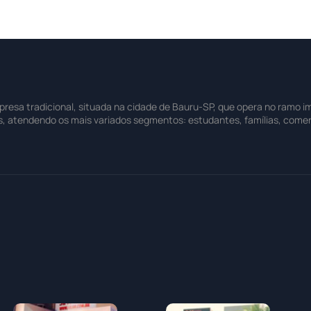
sa tradicional, situada na cidade de Bauru-SP, que opera no ramo imo
s, atendendo os mais variados segmentos: estudantes, famílias, comer